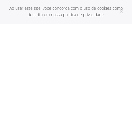
Ao usar este site, você concorda com o uso de cookies como
descrito em nossa política de privacidade.
Vela Artesanal Natalina
Natal é uma data de confraternização. É uma ótima época para se
vender velas e é uma ótima data para se criar lindas velas
natalinas. Além de serem lindas, decoram o ambiente e criam um
clima mágico natalino.
No Natal vendemos muitas velas e é uma ótima data para obter
uma fonte de renda extra.
Aprenda nessa aula o processo de fabricação da vela natalina,
incluindo técnicas, dicas exclusivas e todo o material necessário.