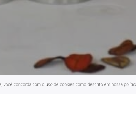
te, você concorda com o uso de cookies como descrito em nossa política